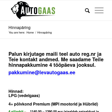
Hinnapäring
You are here:
Home
/
Hinnapäring
Palun kirjutage maili teel auto reg.nr ja
Teie kontakt andmed. Me saadame Teile
hinnapakkumine 4 tööpäeva jooksul.
pakkumine@levautogaas.ee
Hinnad:
LPG (vedelgaas)
4+ põlvkond Premium (MPI mootorid ja Hübriid)
4 silindrit
–
1140.00 – 1390.00 eur (sisaldab paigaldust ja