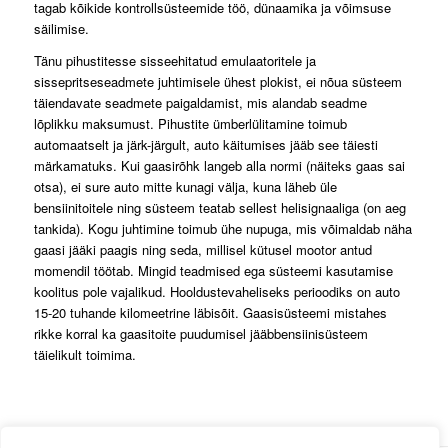
tagab kõikide kontrollsüsteemide töö, dünaamika ja võimsuse
säilimise.
Tänu pihustitesse sisseehitatud emulaatoritele ja
sissepritseseadmete juhtimisele ühest plokist, ei nõua süsteem
täiendavate seadmete paigaldamist, mis alandab seadme
lõplikku maksumust. Pihustite ümberlülitamine toimub
automaatselt ja järk-järgult, auto käitumises jääb see täiesti
märkamatuks. Kui gaasirõhk langeb alla normi (näiteks gaas sai
otsa), ei sure auto mitte kunagi välja, kuna läheb üle
bensiinitoitele ning süsteem teatab sellest helisignaaliga (on aeg
tankida). Kogu juhtimine toimub ühe nupuga, mis võimaldab näha
gaasi jääki paagis ning seda, millisel kütusel mootor antud
momendil töötab. Mingid teadmised ega süsteemi kasutamise
koolitus pole vajalikud. Hooldustevaheliseks perioodiks on auto
15-20 tuhande kilomeetrine läbisõit. Gaasisüsteemi mistahes
rikke korral ka gaasitoite puudumisel jääbbensiinisüsteem
täielikult toimima.