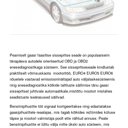
Peamiselt gaasi faasilise sissepritse seade on populaarseim
tänapäeva autodele orienteeritud OBD ja OBD2
enesediagnostikaga süsteem. See sissepritseseade kindlustab
praktiliselt võimsuskaota mootoritöö, EURO4 EURO5 EURO6
nõuetele vastavad emissiooninäitajad auto väljalaskesüsteemis
ning enesediagnostika kõikide talitluste säilimise tänu gaasi
sissepritset juhtivale automaatikale,mistõttu mootori mistahes
seadistuste iseärasused säilivad.
Bensiinipihustite töö signaal korrigeeritakse ning edastatakse
gaasipihustitele reaalajas, mis tagab kõikides režiimides kütuse
täpse ja mootori valmistaja poolt ette nähtud annuse. Peale
bensiinipihustite ei lülitu välja mitte ükski auto süsteem, mis