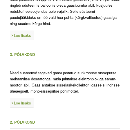
ringleb süsteemis balloonis oleva gaasipumba abil, kusjuures
reduktori eelsoojendus pole vajalik. Selle süsteemi
puudujääkideks on töö vaid hea puhta (kõrgkvaliteetse) gaasiga
ning seadme kõrge hind.
Loe lisaks
3. PÕLVKOND
Need süsteemid tagavad gaasi jaotatud sünkroonse sissepritse
mehaanilise dosaatoriga, mida juhitakse elektronplokiga samm-
mootori abil. Gaas antakse sisselaskekollektori igasse silindrisse
üheaegselt, mono-sissepritse põhimõttel.
Loe lisaks
2. PÕLVKOND