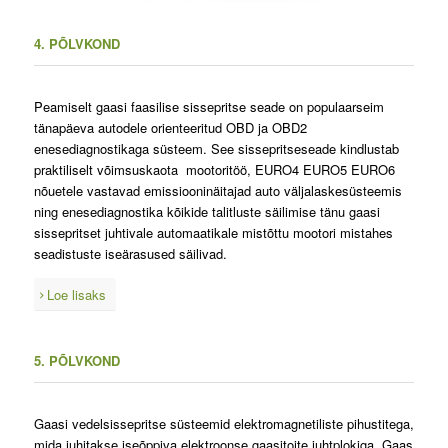
4. PÕLVKOND
Peamiselt gaasi faasilise sissepritse seade on populaarseim
tänapäeva autodele orienteeritud OBD ja OBD2
enesediagnostikaga süsteem. See sissepritseseade kindlustab
praktiliselt võimsuskaota mootoritöö, EURO4 EURO5 EURO6
nõuetele vastavad emissiooninäitajad auto väljalaskesüsteemis
ning enesediagnostika kõikide talitluste säilimise tänu gaasi
sissepritset juhtivale automaatikale mistõttu mootori mistahes
seadistuste iseärasused säilivad.
Loe lisaks
5. PÕLVKOND
Gaasi vedelsissepritse süsteemid elektromagnetiliste pihustitega,
mida juhitakse iseõppiva elektroonse gaasitoite juhtplokiga. Gaas