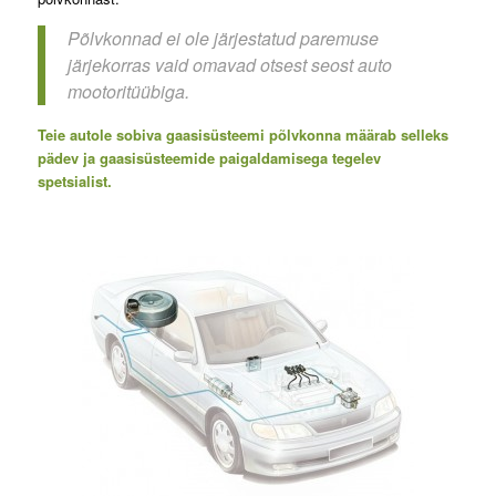
Põlvkonnad ei ole järjestatud paremuse
järjekorras vaid omavad otsest seost auto
mootoritüübiga.
Teie autole sobiva gaasisüsteemi põlvkonna määrab selleks
pädev ja gaasisüsteemide paigaldamisega tegelev
spetsialist.