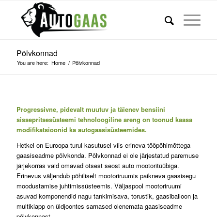
Põlvkonnad
You are here:
Home
/
Põlvkonnad
Progressivne, pidevalt muutuv ja täienev bensiini
sissepritsesüsteemi tehnoloogiline areng on toonud kaasa
modifikatsioonid ka autogaasisüsteemides.
Hetkel on Euroopa turul kasutusel viis erineva tööpõhimõttega
gaasiseadme põlvkonda. Põlvkonnad ei ole järjestatud paremuse
järjekorras vaid omavad otsest seost auto mootoritüübiga.
Erinevus väljendub põhiliselt mootoriruumis paikneva gaasisegu
moodustamise juhtimissüsteemis. Väljaspool mootoriruumi
asuvad komponendid nagu tankimisava, torustik, gaasiballoon ja
multiklapp on üldjoontes sarnased olenemata gaasiseadme
põlvkonnast.