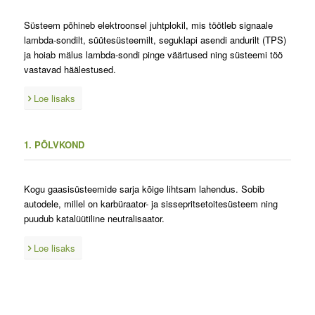
Süsteem põhineb elektroonsel juhtplokil, mis töötleb signaale
lambda-sondilt, süütesüsteemilt, seguklapi asendi andurilt (TPS)
ja hoiab mälus lambda-sondi pinge väärtused ning süsteemi töö
vastavad häälestused.
Loe lisaks
1. PÕLVKOND
Kogu gaasisüsteemide sarja kõige lihtsam lahendus. Sobib
autodele, millel on karbüraator- ja sissepritsetoitesüsteem ning
puudub katalüütiline neutralisaator.
Loe lisaks